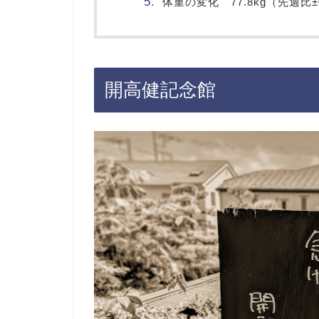
体重の変化 77.8kg（先週比±
開高健記念館