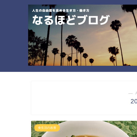
― 
2
食生活の改善