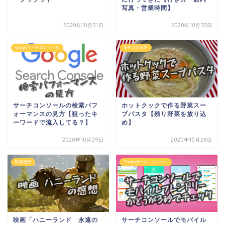
写真・営業時間】
2020年10月31日
2020年10月30日
Googleサーチコンソール
食生活の改善
サーチコンソールの検索パフ
ホットクックで作る野菜スー
ォーマンスの見方【狙ったキ
プパスタ【残り野菜を放り込
ーワードで流入してる？】
め】
2020年10月29日
2020年10月28日
映画感想
Googleサーチコンソール
映画「ハニーランド 永遠の
サーチコンソールでモバイル