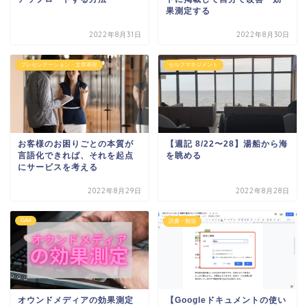
果測定する
2022年8月31日
2022年8月30日
プレゼンテーション・文章表現
セルフマネジメント
お客様のお困りごとの本質が
【週記 8/22〜28】湯船から海
言語化できれば、それを起点
を眺める
にサービスを考える
2022年8月29日
2022年8月28日
GA4
読書・勉強
オウンドメディアの効果測定
【Googleドキュメントの使い